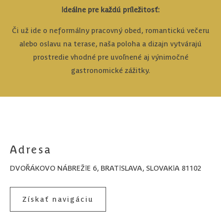
Ideálne pre každú príležitosť:
Či už ide o neformálny pracovný obed, romantickú večeru
alebo oslavu na terase, naša poloha a dizajn vytvárajú
prostredie vhodné pre uvoľnené aj výnimočné
gastronomické zážitky.
Adresa
DVOŘÁKOVO NÁBREŽIE 6, BRATISLAVA, SLOVAKIA 81102
Získať navigáciu