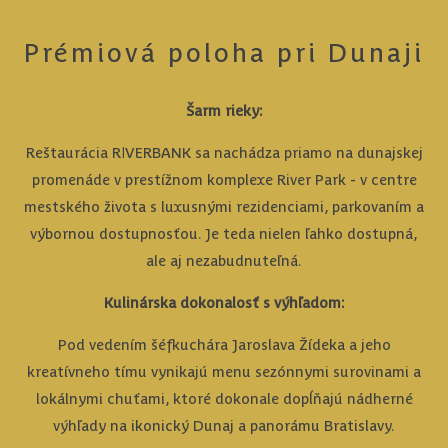
Prémiová poloha pri Dunaji
Šarm rieky:
Reštaurácia RIVERBANK sa nachádza priamo na dunajskej
promenáde v prestížnom komplexe River Park - v centre
mestského života s luxusnými rezidenciami, parkovaním a
výbornou dostupnosťou. Je teda nielen ľahko dostupná,
ale aj nezabudnuteľná.
Kulinárska dokonalosť s výhľadom:
Pod vedením šéfkuchára Jaroslava Žídeka a jeho
kreatívneho tímu vynikajú menu sezónnymi surovinami a
lokálnymi chuťami, ktoré dokonale dopĺňajú nádherné
výhľady na ikonický Dunaj a panorámu Bratislavy.