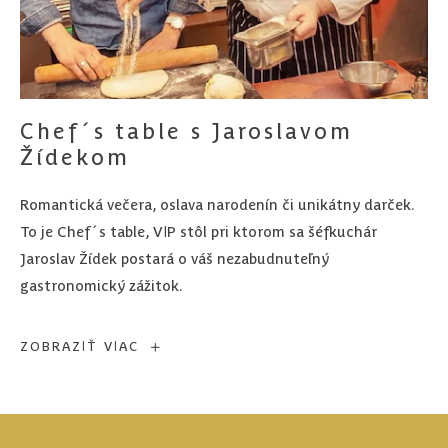
Chef´s table s Jaroslavom
Žídekom
Romantická večera, oslava narodenín či unikátny darček.
To je Chef´s table, VIP stôl pri ktorom sa šéfkuchár
Jaroslav Žídek postará o váš nezabudnuteľný
gastronomický zážitok.
Chef
ZOBRAZIŤ VIAC
´s
table
s
Jaroslavom
Žídekom